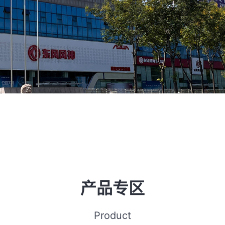
产品专区
Product