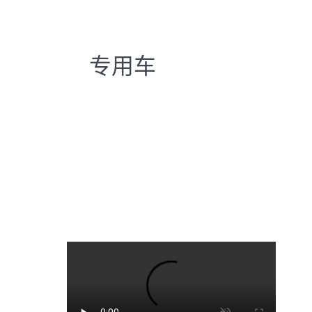
专用车
乘用车
二