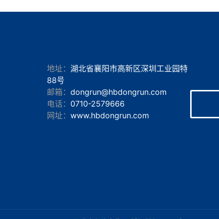
地址：
湖北省襄阳市高新区深圳工业园特
88号
邮箱：
dongrun@hbdongrun.com
电话：
0710-2579666
网址：
www.hbdongrun.com