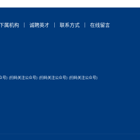
下属机构
诚聘英才
联系方式
在线留言
众号)
(扫码关注公众号)
(扫码关注公众号)
(扫码关注公众号)