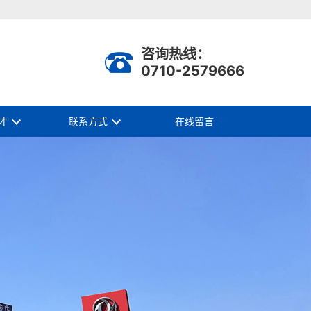
咨询热线：
0710-2579666
才
联系方式
在线留言